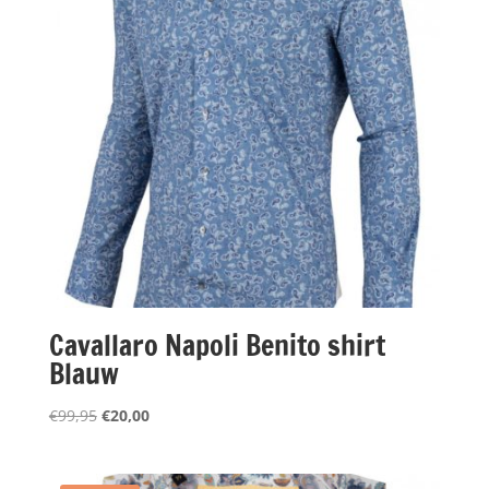
Cavallaro Napoli Benito shirt
Blauw
Oorspronkelijke
Huidige
€
99,95
€
20,00
prijs
prijs
was:
is: