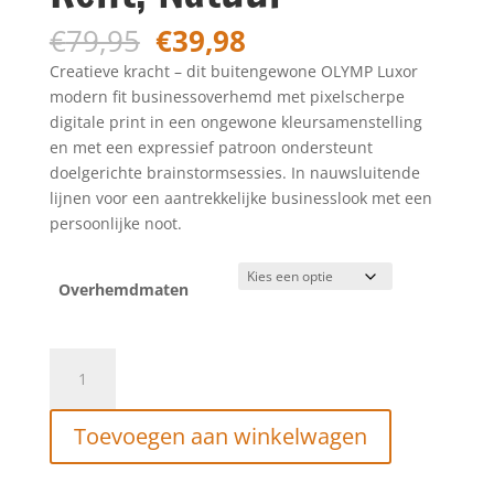
Oorspronkelijke
Huidige
€
79,95
€
39,98
prijs
prijs
Creatieve kracht – dit buitengewone OLYMP Luxor
was:
is:
modern fit businessoverhemd met pixelscherpe
€79,95.
€39,98.
digitale print in een ongewone kleursamenstelling
en met een expressief patroon ondersteunt
doelgerichte brainstormsessies. In nauwsluitende
lijnen voor een aantrekkelijke businesslook met een
persoonlijke noot.
Overhemdmaten
OLYMP
Luxor
Modern
Toevoegen aan winkelwagen
Fit,
Zakelijk
Overhemd,