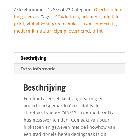
Global
Artikelnummer:
1265/24 22
Categorie:
Overhemden
Kent,
long sleeves
Tags:
100% katoen
,
ademend
,
digitale
Natuur
print
,
global kent
,
green choice
,
luxor
,
modern fit
,
aantal
modernfit
,
natuur
,
olymp
,
overhemd
,
print
Beschrijving
Extra informatie
Beschrijving
Een huidvriendelijke draagervaring en
onderhoudsgemak in één – dat is de
standaard van de OLYMP Luxor modern fit-
businessoverhemden. Gemaakt van puur
biokatoen en geweven met de knowhow van
een traditionele herenkledingzaak is dit