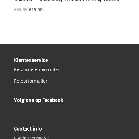
Oorspronkelijke
Huidige
€
69,95
€
15,00
prijs
prijs
was:
is:
€69,95.
€15,00.
Klantenservice
Retourneren en ruilen
Retourformulier
Volg ons op Facebook
Contact info
J Style Menswear