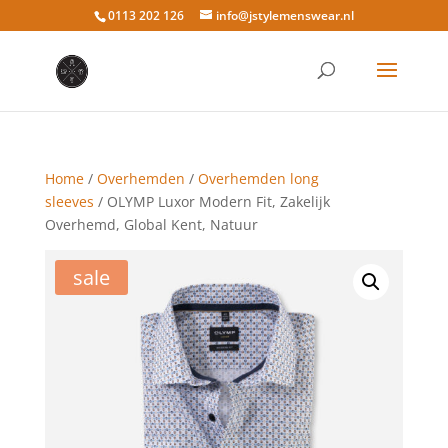
0113 202 126
info@jstylemenswear.nl
Home
/
Overhemden
/
Overhemden long
sleeves
/ OLYMP Luxor Modern Fit, Zakelijk
Overhemd, Global Kent, Natuur
sale