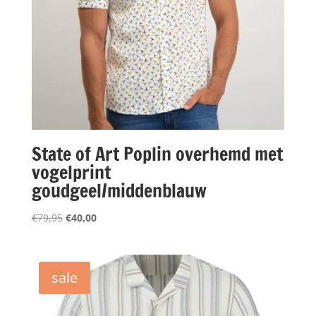
State of Art Poplin overhemd met
vogelprint
goudgeel/middenblauw
Oorspronkelijke
Huidige
€
79,95
€
40,00
prijs
prijs
was:
is:
€79,95.
€40,00.
sale