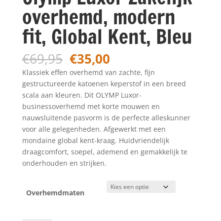
overhemd, modern
fit, Global Kent, Bleu
Oorspronkelijke
Huidige
€
69,95
€
35,00
prijs
prijs
Klassiek effen overhemd van zachte, fijn
was:
is:
gestructureerde katoenen keperstof in een breed
€69,95.
€35,00.
scala aan kleuren. Dit OLYMP Luxor-
businessoverhemd met korte mouwen en
nauwsluitende pasvorm is de perfecte alleskunner
voor alle gelegenheden. Afgewerkt met een
mondaine global kent-kraag. Huidvriendelijk
draagcomfort, soepel, ademend en gemakkelijk te
onderhouden en strijken.
Overhemdmaten