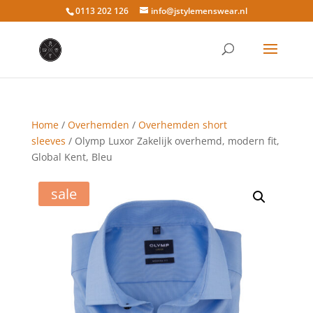
0113 202 126
info@jstylemenswear.nl
Home
/
Overhemden
/
Overhemden short
sleeves
/ Olymp Luxor Zakelijk overhemd, modern fit,
Global Kent, Bleu
sale