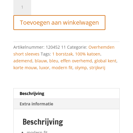
Olymp
Luxor
Zakelijk
Toevoegen aan winkelwagen
overhemd,
modern
fit,
Global
Artikelnummer:
120452 11
Categorie:
Overhemden
Kent,
short sleeves
Tags:
1 borstzak
,
100% katoen
,
Bleu
ademend
,
blauw
,
bleu
,
effen overhemd
,
global kent
,
aantal
korte mouw
,
luxor
,
modern fit
,
olymp
,
strijkvrij
Beschrijving
Extra informatie
Beschrijving
modern fit