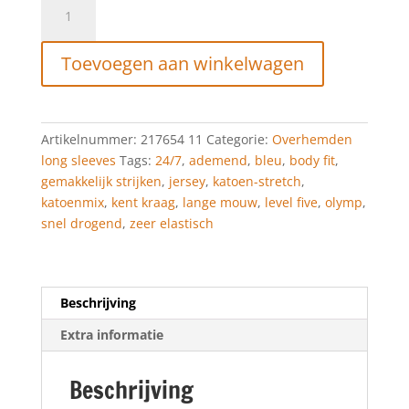
Olymp
Level
Five
Toevoegen aan winkelwagen
24/Seven
Zakelijk
overhemd,
body
Artikelnummer:
217654 11
Categorie:
Overhemden
fit,
long sleeves
Tags:
24/7
,
ademend
,
bleu
,
body fit
,
Kent,
gemakkelijk strijken
,
jersey
,
katoen-stretch
,
Bleu
katoenmix
,
kent kraag
,
lange mouw
,
level five
,
olymp
,
aantal
snel drogend
,
zeer elastisch
Beschrijving
Extra informatie
Beschrijving