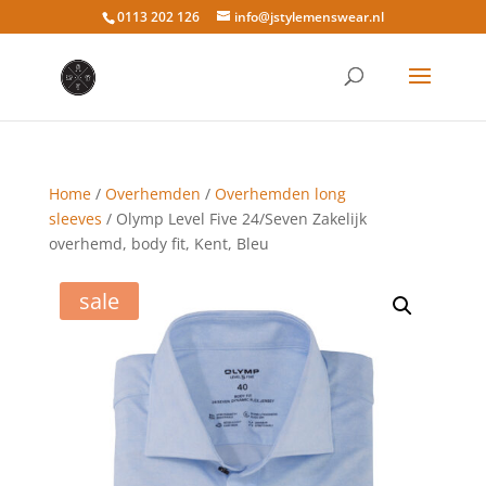
0113 202 126
info@jstylemenswear.nl
Home
/
Overhemden
/
Overhemden long
sleeves
/ Olymp Level Five 24/Seven Zakelijk
overhemd, body fit, Kent, Bleu
sale