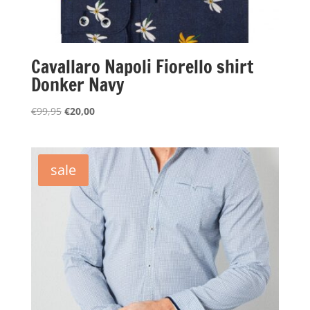
Cavallaro Napoli Fiorello shirt
Donker Navy
Oorspronkelijke
Huidige
€
99,95
€
20,00
prijs
prijs
was:
is:
€99,95.
€20,00.
sale