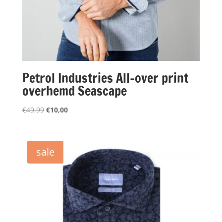
Petrol Industries All-over print
overhemd Seascape
Oorspronkelijke
Huidige
€
49,99
€
10,00
prijs
prijs
was:
is:
€49,99.
€10,00.
sale