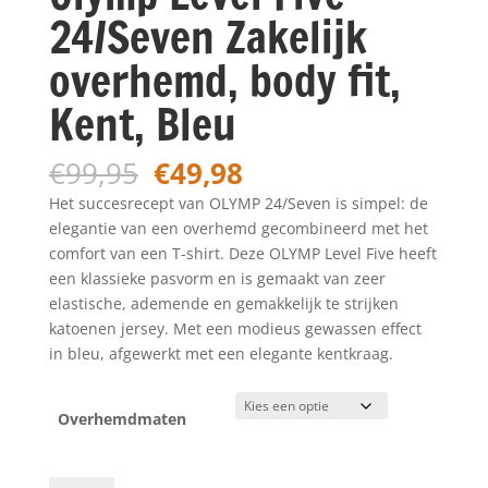
24/Seven Zakelijk
overhemd, body fit,
Kent, Bleu
Oorspronkelijke
Huidige
€
99,95
€
49,98
prijs
prijs
Het succesrecept van OLYMP 24/Seven is simpel: de
was:
is:
elegantie van een overhemd gecombineerd met het
€99,95.
€49,98.
comfort van een T-shirt. Deze OLYMP Level Five heeft
een klassieke pasvorm en is gemaakt van zeer
elastische, ademende en gemakkelijk te strijken
katoenen jersey. Met een modieus gewassen effect
in bleu, afgewerkt met een elegante kentkraag.
Overhemdmaten