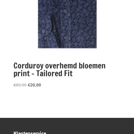
Corduroy overhemd bloemen
print – Tailored Fit
Oorspronkelijke
Huidige
€
89,95
€
20,00
prijs
prijs
was:
is:
€89,95.
€20,00.
Klantenservice